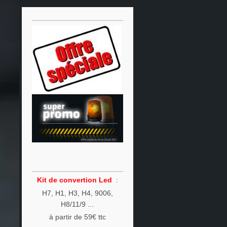
Kit de convertion Led
:
H7, H1, H3, H4, 9006,
H8/11/9 ...
à partir de 59€ ttc