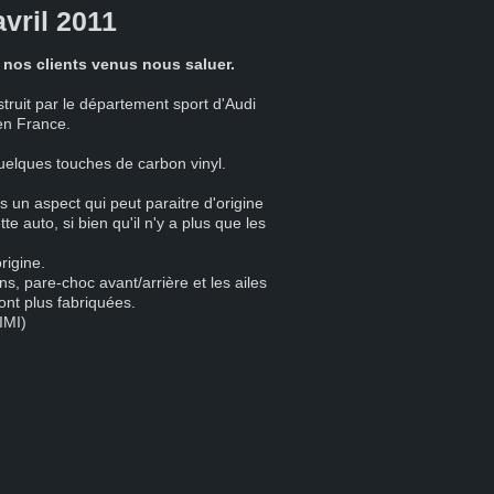
vril 2011
s nos clients venus nous saluer.
:
uit par le département sport d'Audi
en France.
quelques touches de carbon vinyl.
un aspect qui peut paraitre d'origine
e auto, si bien qu'il n'y a plus que les
rigine.
ns, pare-choc avant/arrière et les ailes
sont plus fabriquées.
IMI)