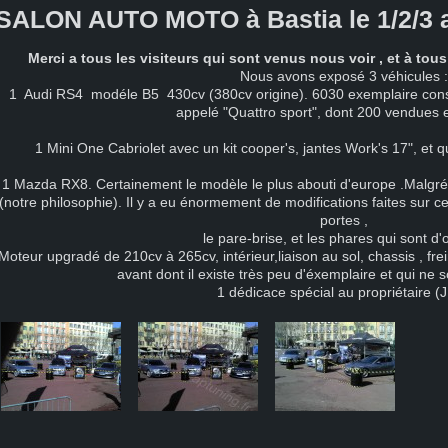
SALON AUTO MOTO à Bastia le 1/2/3 a
Merci a tous les visiteurs qui sont venus nous voir , et à tou
Nous avons exposé 3 véhicules 
1 Audi RS4 modéle B5 430cv (380cv origine). 6030 exemplaire constr
appelé "Quattro sport", dont 200 vendues 
1 Mini One Cabriolet avec un kit cooper's, jantes Work's 17", et 
1 Mazda RX8. Certainement le modèle le plus abouti d'europe .Malgrés 
(notre philosophie). Il y a eu énormement de modifications faites sur cett
portes ,
le pare-brise, et les phares qui sont d'o
Moteur upgradé de 210cv à 265cv, intérieur,liaison au sol, chassis , frei
avant dont il existe très peu d'éxemplaire et qui ne 
1 dédicace spécial au propriétaire (J