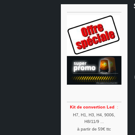
Kit de convertion Led
:
H7, H1, H3, H4, 9006,
H8/11/9 ...
à partir de 59€ ttc