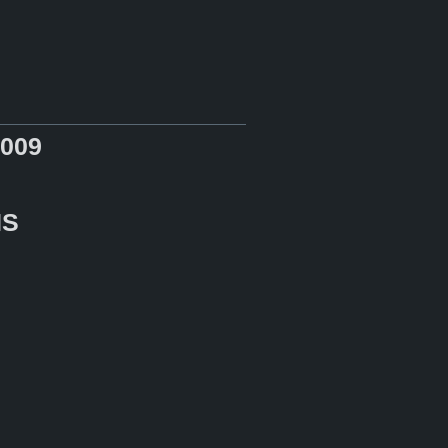
009
NS