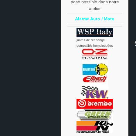
pose possible dans notre
atelier
Alarme Auto / Moto
jantes de rechange
compatible homologuées